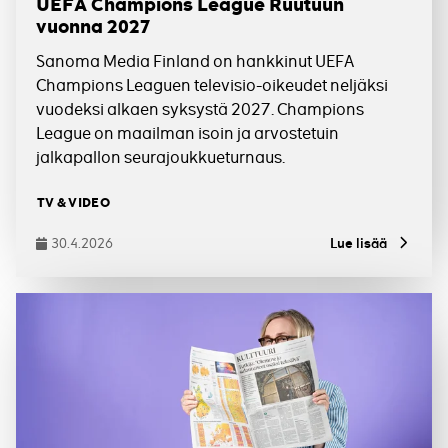
UEFA Champions League Ruutuun
vuonna 2027
Sanoma Media Finland on hankkinut UEFA
Champions Leaguen televisio-oikeudet neljäksi
vuodeksi alkaen syksystä 2027. Champions
League on maailman isoin ja arvostetuin
jalkapallon seurajoukkueturnaus.
Tagit
TV & VIDEO
30.4.2026
Lue lisää
Julkaistu