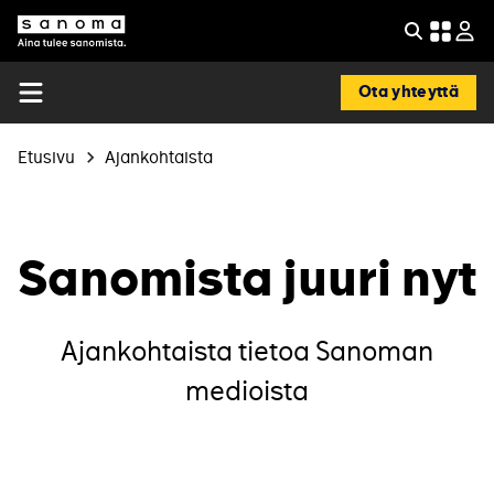
Hyppää
pääsisältöön
Etsi
Sanoma
Ota yhteyttä
Open
menu
Murupolku
Etusivu
Ajankohtaista
Sanomista juuri nyt
Ajankohtaista tietoa Sanoman
medioista