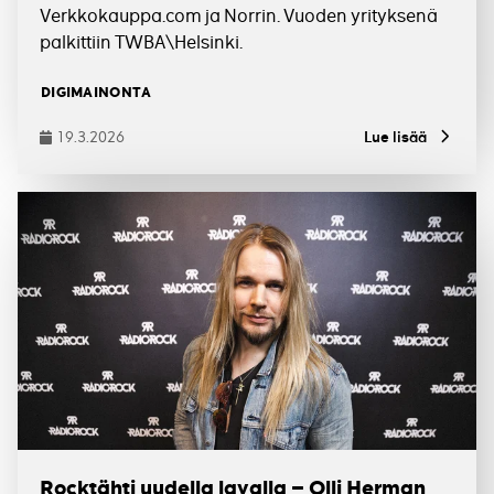
Verkkokauppa.com ja Norrin. Vuoden yrityksenä
palkittiin TWBA\Helsinki.
Tagit
DIGIMAINONTA
19.3.2026
Lue lisää
Julkaistu
Rocktähti uudella lavalla – Olli Herman