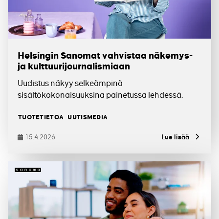
Helsingin Sanomat vahvistaa näkemys-
ja kulttuurijournalismiaan
Uudistus näkyy selkeämpinä
sisältökokonaisuuksina painetussa lehdessä.
Tagit
TUOTETIETOA
UUTISMEDIA
15.4.2026
Lue lisää
Julkaistu