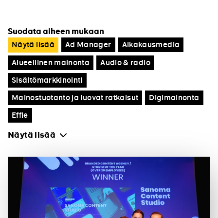
Suodata aiheen mukaan
Ad Manager
Aikakausmedia
Näytä lisää
Alueellinen mainonta
Audio & radio
Sisältömarkkinointi
Mainostuotanto ja luovat ratkaisut
Digimainonta
Effie
Näytä lisää