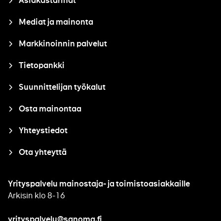
Asiakastarinat
Mediat ja mainonta
Markkinoinnin palvelut
Tietopankki
Suunnittelijan työkalut
Osta mainontaa
Yhteystiedot
Ota yhteyttä
Yrityspalvelu mainostaja- ja toimistoasiakkaille
Arkisin klo 8-16
yrityspalvelu@sanoma.fi