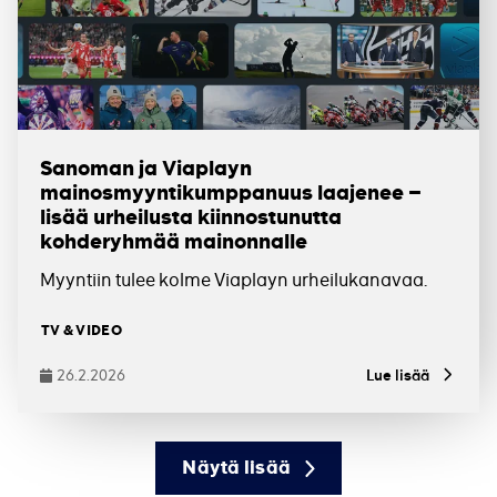
Sanoman ja Viaplayn
mainosmyyntikumppanuus laajenee –
lisää urheilusta kiinnostunutta
kohderyhmää mainonnalle
Myyntiin tulee kolme Viaplayn urheilukanavaa.
Tagit
TV & VIDEO
26.2.2026
Lue lisää
Julkaistu
Näytä lisää