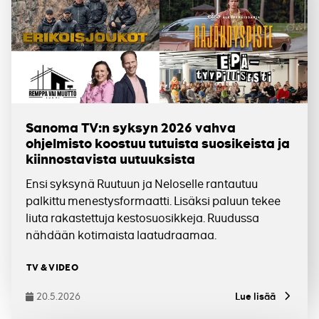
Sanoma TV:n syksyn 2026 vahva
ohjelmisto koostuu tutuista suosikeista ja
kiinnostavista uutuuksista
Ensi syksynä Ruutuun ja Neloselle rantautuu
palkittu menestysformaatti. Lisäksi paluun tekee
liuta rakastettuja kestosuosikkeja. Ruudussa
nähdään kotimaista laatudraamaa.
Tagit
TV & VIDEO
20.5.2026
Lue lisää
Julkaistu