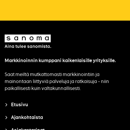
Sanoma
Markkinoinnin kumppani kaikenlaisille yrityksille.
Saat meiltä mutkattomasti markkinointiin ja
mainontaan liittyviä palveluja ja ratkaisuja – niin
paikallisesti kuin valtakunnallisesti.
Closure
Etusivu
Ajankohtaista