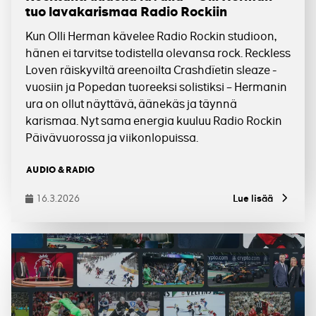
tuo lavakarismaa Radio Rockiin
Kun Olli Herman kävelee Radio Rockin studioon,
hänen ei tarvitse todistella olevansa rock. Reckless
Loven räiskyviltä areenoilta Crashdïetin sleaze -
vuosiin ja Popedan tuoreeksi solistiksi – Hermanin
ura on ollut näyttävä, äänekäs ja täynnä
karismaa. Nyt sama energia kuuluu Radio Rockin
Päivävuorossa ja viikonlopuissa.
Tagit
AUDIO & RADIO
16.3.2026
Lue lisää
Julkaistu