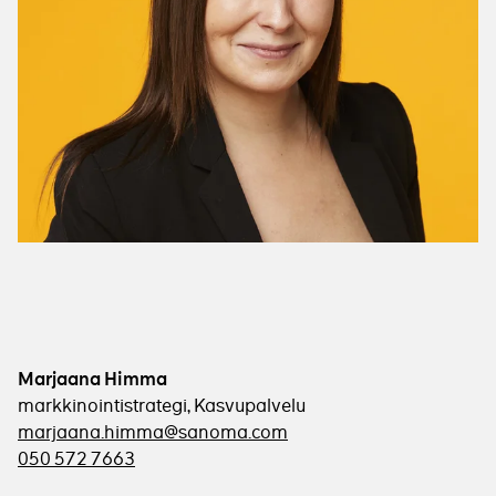
Marjaana Himma
markkinointistrategi, Kasvupalvelu
marjaana.himma@sanoma.com
050 572 7663