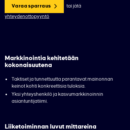
Varaa sparraus
tai jätä
yhteydenottopyyntö
Markkinointia kehitetään
kokonaisuutena
Taktiset ja tunnettuutta parantavat mainonnan
keinot kohti konkreettisia tuloksia.
Yksi yhteyshenkilö ja kasvumarkkinoinnin
asiantuntijatiimi.
Liiketoiminnan luvut mittareina