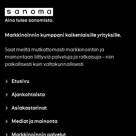
Sanoma
Markkinoinnin kumppani kaikenlaisille yrityksille.
Saat meiltä mutkattomasti markkinointiin ja
mainontaan liittyviä palveluja ja ratkaisuja – niin
paikallisesti kuin valtakunnallisesti.
Closure
Etusivu
Ajankohtaista
Asiakastarinat
Mediat ja mainonta
Markkinoinnin palvelut