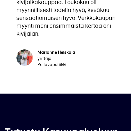
kivijalkakauppaa. Toukokuu oli
myynnillisesti todella hyvä, kesäkuu
sensaatiomaisen hyvä. Verkkokaupan
myynti meni ensimmäistä kertaa ohi
kivijalan.
Marianne Heiskala
yrittäjä
Pellavaputiikki