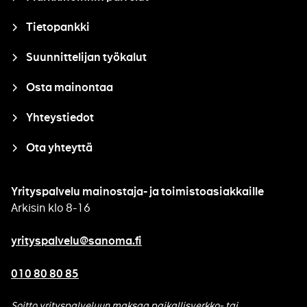
Tietopankki
Suunnittelijan työkalut
Osta mainontaa
Yhteystiedot
Ota yhteyttä
Yrityspalvelu mainostaja- ja toimistoasiakkaille
Arkisin klo 8-16
yrityspalvelu@sanoma.fi
010 80 80 85
Soitto yrityspalveluun maksaa paikallisverkko- tai