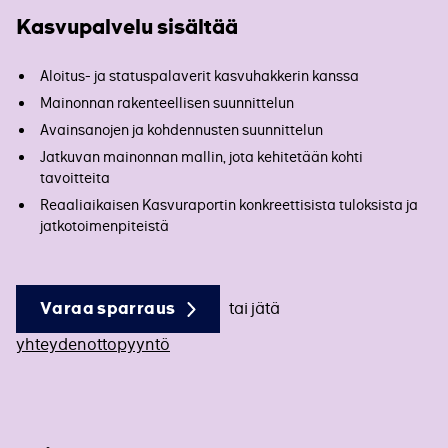
Kasvupalvelu sisältää
Aloitus- ja statuspalaverit kasvuhakkerin kanssa
Mainonnan rakenteellisen suunnittelun
Avainsanojen ja kohdennusten suunnittelun
Jatkuvan mainonnan mallin, jota kehitetään kohti
tavoitteita
Reaaliaikaisen Kasvuraportin konkreettisista tuloksista ja
jatkotoimenpiteistä
Varaa sparraus
tai jätä
yhteydenottopyyntö