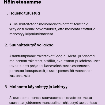
Näin etenemme
Hauska tutustua
Aluksi kartoitetaan mainonnan tavoitteet, toiveet ja
yrityksesi markkinavahvuudet, jotta mainonta erottuu ja
menestyy kilpailutilanteissa.
Suunnittelutyö voi alkaa
Asiantuntijamme rakentavat Google-, Meta- ja Sanoma-
mainonnan rakenteet, sisällöt, avainsanat ja kohdennukset
tavoitteidesi pohjalta. Kanavakohtainen osaaminen
parantaa laatupisteitä ja usein pienentää mainonnan
kustannuksia.
Mainonta käynnistyy ja kehittyy
AI auttaa mainontaa saavuttamaan tavoitteet, mutta
suunnittelijoidemme manuaalinen ohjaustyö tuo parhaat