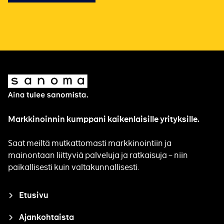
Sanoma
Markkinoinnin kumppani kaikenlaisille yrityksille.
Saat meiltä mutkattomasti markkinointiin ja
mainontaan liittyviä palveluja ja ratkaisuja – niin
paikallisesti kuin valtakunnallisesti.
Closure
Etusivu
Ajankohtaista