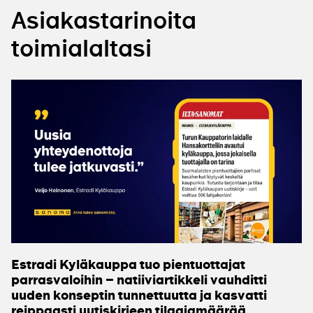
Asiakastarinoita
toimialaltasi
Estradi Kyläkauppa tuo pientuottajat
parrasvaloihin – natiiviartikkeli vauhditti
uuden konseptin tunnettuutta ja kasvatti
reippaasti uutiskirjeen tilaajamäärää