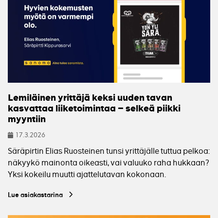
Lemiläinen yrittäjä keksi uuden tavan
kasvattaa liiketoimintaa – selkeä piikki
myyntiin
17.3.2026
Julkaistu
Säräpirtin Elias Ruosteinen tunsi yrittäjälle tuttua pelkoa:
näkyykö mainonta oikeasti, vai valuuko raha hukkaan?
Yksi kokeilu muutti ajattelutavan kokonaan.
Lue asiakastarina