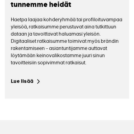
tunnemme heidät
Haetpa laajaa kohderyhmää tai profiloituvampaa
yleisöä, ratkaisumme perustuvat aina tutkittuun
dataan ja tavoittavat haluamasi yleisön.
Digitaaliset ratkaisumme toimivat myös brändin
rakentamiseen – asiantuntijamme auttavat
löytämään keinovalikostamme juuri sinun
tavoitteisiin sopivimmat ratkaisut.
Lue lisää
Lue
lisää