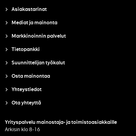
Asiakastarinat
Mediat ja mainonta
Markkinoinnin palvelut
Tietopankki
Suunnittelijan työkalut
Osta mainontaa
Yhteystiedot
Ota yhteyttä
Yrityspalvelu mainostaja- ja toimistoasiakkaille
Arkisin klo 8-16