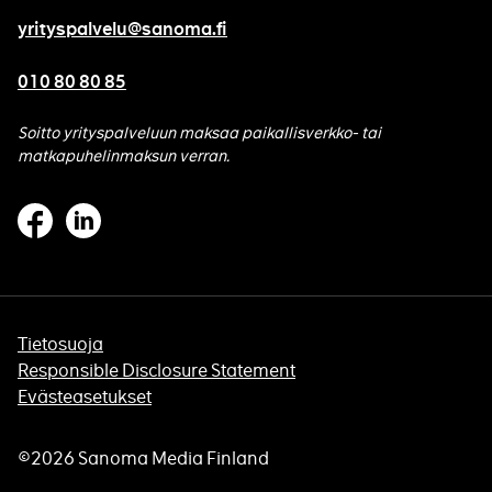
yrityspalvelu@sanoma.fi
010 80 80 85
Soitto yrityspalveluun maksaa paikallisverkko- tai
matkapuhelinmaksun verran.
Facebook
Linkedin
Footer
Tietosuoja
Responsible Disclosure Statement
menu
Evästeasetukset
©2026 Sanoma Media Finland