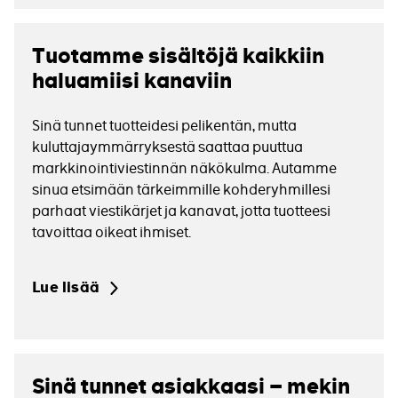
lisää
Tuotamme sisältöjä kaikkiin
haluamiisi kanaviin
Sinä tunnet tuotteidesi pelikentän, mutta
kuluttajaymmärryksestä saattaa puuttua
markkinointiviestinnän näkökulma. Autamme
sinua etsimään tärkeimmille kohderyhmillesi
parhaat viestikärjet ja kanavat, jotta tuotteesi
tavoittaa oikeat ihmiset.
Lue lisää
Lue
lisää
Sinä tunnet asiakkaasi – mekin