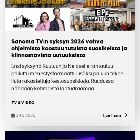
Sanoma TV:n syksyn 2026 vahva
ohjelmisto koostuu tutuista suosikeista ja
kiinnostavista uutuuksista
Ensi syksynä Ruutuun ja Neloselle rantautuu
palkittu menestysformaatti. Lisäksi paluun tekee
liuta rakastettuja kestosuosikkeja. Ruudussa
nähdään kotimaista laatudraamaa.
Tagit
TV & VIDEO
20.5.2026
Lue lisää
Julkaistu