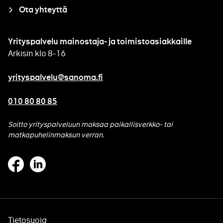
Ota yhteyttä
Yrityspalvelu mainostaja- ja toimistoasiakkaille
Arkisin klo 8-16
yrityspalvelu@sanoma.fi
010 80 80 85
Soitto yrityspalveluun maksaa paikallisverkko- tai
matkapuhelinmaksun verran.
Facebook
Linkedin
Tietosuoja