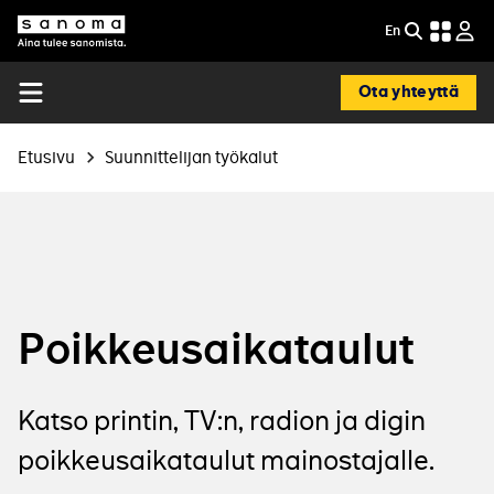
Hyppää
En
EN
pääsisältöön
Etsi
Sanoma
-
In
Ota yhteyttä
English
Open
menu
Murupolku
Etusivu
Suunnittelijan työkalut
Poikkeusaikataulut
Katso printin, TV:n, radion ja digin
poikkeusaikataulut mainostajalle.