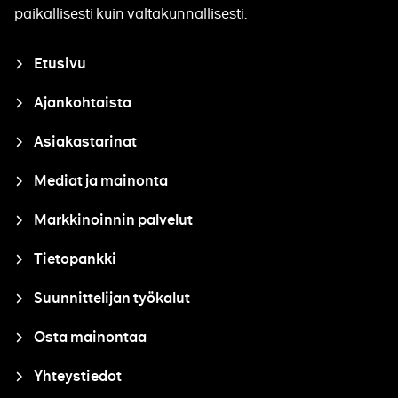
paikallisesti kuin valtakunnallisesti.
Closure
Etusivu
Ajankohtaista
Asiakastarinat
Mediat ja mainonta
Markkinoinnin palvelut
Tietopankki
Suunnittelijan työkalut
Osta mainontaa
Yhteystiedot