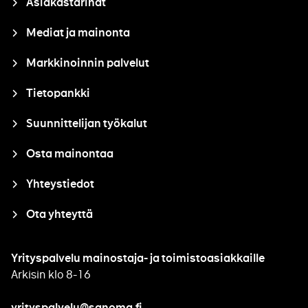
Asiakastarinat
Mediat ja mainonta
Markkinoinnin palvelut
Tietopankki
Suunnittelijan työkalut
Osta mainontaa
Yhteystiedot
Ota yhteyttä
Yrityspalvelu mainostaja- ja toimistoasiakkaille
Arkisin klo 8-16
yrityspalvelu@sanoma.fi