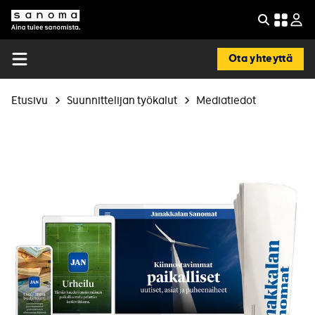
Hyppää
pääsisältöön
Etsi
Sanoma
Ota yhteyttä
Open
menu
Murupolku
Etusivu
Suunnittelijan työkalut
Mediatiedot