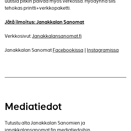
uutisia pitkin päivää myös verkossa. Hyödynnä siis
tehokas printti+verkkopaketti.
Jätä ilmoitus: Janakkalan Sanomat
Verkkosivut:
Janakkalansanomat.fi
Janakkalan Sanomat
Facebookissa
|
Instagramissa
Mediatiedot
Tutustu alta Janakkalan Sanomien ja
janakkalansanomat.fin mediatiedoihin.