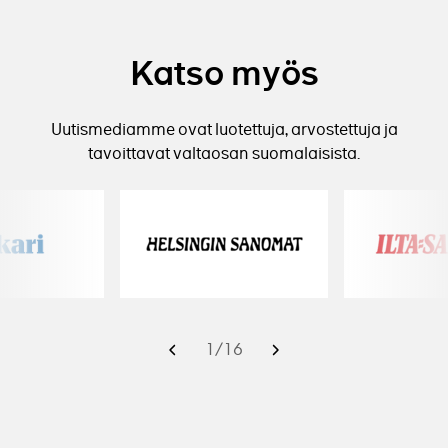
Katso myös
Uutismediamme ovat luotettuja, arvostettuja ja
tavoittavat valtaosan suomalaisista.
1
/
16
Edellinen
Seuraava