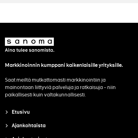
Sanoma
Markkinoinnin kumppani kaikenlaisille yrityksille.
Saat meiltä mutkattomasti markkinointiin ja
mainontaan liittyviä palveluja ja ratkaisuja – niin
paikallisesti kuin valtakunnallisesti.
Closure
Etusivu
Ajankohtaista