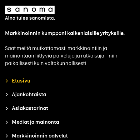
Sanoma
Markkinoinnin kumppani kaikenlaisille yrityksille.
Saat meiltä mutkattomasti markkinointiin ja
mainontaan liittyviä palveluja ja ratkaisuja – niin
paikallisesti kuin valtakunnallisesti.
Closure
Etusivu
Ajankohtaista
Asiakastarinat
Mediat ja mainonta
Markkinoinnin palvelut