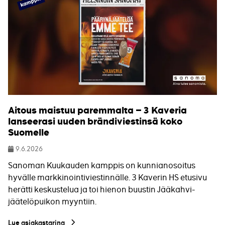
Aitous maistuu paremmalta – 3 Kaveria
lanseerasi uuden brändiviestinsä koko
Suomelle
9.6.2026
Julkaistu
Sanoman Kuukauden kamppis on kunnianosoitus
hyvälle markkinointiviestinnälle. 3 Kaverin HS etusivu
herätti keskustelua ja toi hienon buustin Jääkahvi-
jäätelöpuikon myyntiin.
Lue asiakastarina