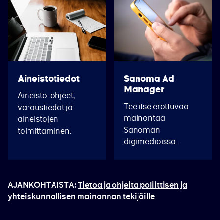
Aineistotiedot
Sanoma Ad
Manager
Aineisto-ohjeet,
Tee itse erottuvaa
varaustiedot ja
mainontaa
aineistojen
Sanoman
toimittaminen.
digimedioissa.
AJANKOHTAISTA:
Tietoa ja ohjeita poliittisen ja
yhteiskunnallisen mainonnan tekijöille