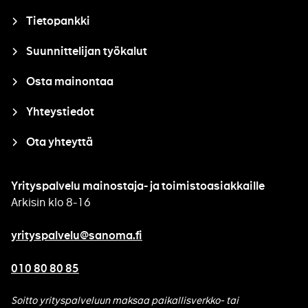
Tietopankki
Suunnittelijan työkalut
Osta mainontaa
Yhteystiedot
Ota yhteyttä
Yrityspalvelu mainostaja- ja toimistoasiakkaille
Arkisin klo 8-16
yrityspalvelu@sanoma.fi
010 80 80 85
Soitto yrityspalveluun maksaa paikallisverkko- tai