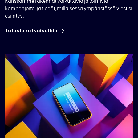
Kanssamme rakennat vaikuttavia ja toimivia
kampanjoita, ja tiedät, millaisessa ympäristössä viestisi
esiintyy.
Tutustu ratkaisuihin