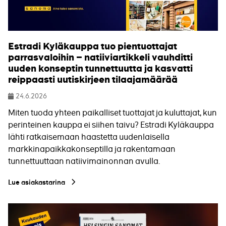
Estradi Kyläkauppa tuo pientuottajat
parrasvaloihin – natiiviartikkeli vauhditti
uuden konseptin tunnettuutta ja kasvatti
reippaasti uutiskirjeen tilaajamäärää
24.6.2026
Julkaistu
Miten tuoda yhteen paikalliset tuottajat ja kuluttajat, kun
perinteinen kauppa ei siihen taivu? Estradi Kyläkauppa
lähti ratkaisemaan haastetta uudenlaisella
markkinapaikkakonseptilla ja rakentamaan
tunnettuuttaan natiivimainonnan avulla.
Lue asiakastarina