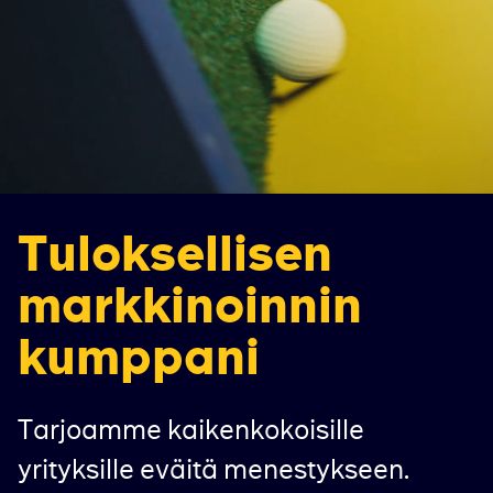
Tuloksellisen
markkinoinnin
kumppani
Tarjoamme kaikenkokoisille
yrityksille eväitä menestykseen.