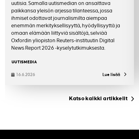
uutisia. Samalla uutismedian on ansaittava
paikkansa yleisön arjessa tilanteessa, jossa
ihmiset odottavat journalismilta aiempaa
enemmän merkityksellisyyttä, hyödyllisyyttä ja
omaan elämään liittyviä sisältöjä, selviää
Oxfordin yliopiston Reuters-instituutin Digital
News Report 2026 -kyselytutkimuksesta.
Tagit
UUTISMEDIA
16.6.2026
Lue lisää
Julkaistu
Katso kaikki artikkelit