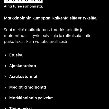
Sanoma
Markkinoinnin kumppani kaikenlaisille yrityksille.
Saat meiltä mutkattomasti markkinointiin ja
mainontaan liittyviä palveluja ja ratkaisuja – niin
paikallisesti kuin valtakunnallisesti.
Closure
Etusivu
Ajankohtaista
Asiakastarinat
Mediat ja mainonta
Markkinoinnin palvelut
Tietopankki