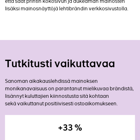
että saat printin kokosivun ja aukeaman mainosten
lisäksi mainosnäyttöjä lehtibrändin verkkosivustolla.
Tutkitusti vaikuttavaa
Sanoman aikakauslehdissä mainoksen
monikanavaisuus on parantanut mielikuvaa brändistä,
lisännyt kuluttajien kiinnostusta sitä kohtaan
sekä vaikuttanut positiivisesti ostoaikomukseen.
+33 %