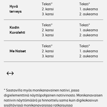
Teksti*
Teksti*
Hyvä
2. kansi
1. aukeama
terveys
3. kansi
2. aukeama
Teksti*
Teksti*
Kodin
2. kansi
1. aukeama
Kuvalehti
3. kansi
2. aukeama
Teksti*
Teksti*
2. kansi
1. aukeama
Me Naiset
3. kansi
2. aukeama
* Saatavilla myös monikanavainen natiivi, jossa
digielementtinä näyttöpohjainen natiivinosto. Monikanavaisen
natiivin näyttömäärä ja hinnoittelu sama kuin digikokosivun
sisältävissä monikanavaisissa ratkaisuissa