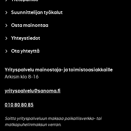
Suunnittelijan työkalut
Osta mainontaa
Yhteystiedot
Ota yhteyttä
Yrityspalvelu mainostaja- ja toimistoasiakkaille
Arkisin klo 8-16
yrityspalvelu@sanoma.fi
010 80 80 85
Soitto yrityspalveluun maksaa paikallisverkko- tai
matkapuhelinmaksun verran.