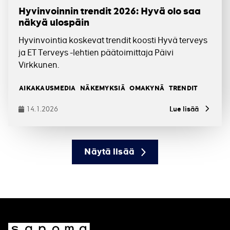
Hyvinvoinnin trendit 2026: Hyvä olo saa
näkyä ulospäin
Hyvinvointia koskevat trendit koosti Hyvä terveys
ja ET Terveys -lehtien päätoimittaja Päivi
Virkkunen.
Tagit
AIKAKAUSMEDIA
NÄKEMYKSIÄ
OMAKYNÄ
TRENDIT
14.1.2026
Lue lisää
Julkaistu
Näytä lisää