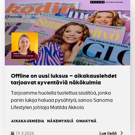
Offline on uusi luksus – aikakauslehdet
tarjoavat syventäviä näkökulmia
Tarjoamme huolella tuotettua sisältöä, jonka
pariin lukija haluaa pysähtyä, sanoo Sanoma
Lifestylen johtaja Matilda Akkola.
Tagit
AIKAKAUSMEDIA
NÄKEMYKSIÄ
OMAKYNÄ
19.3.2026
Lue lisää