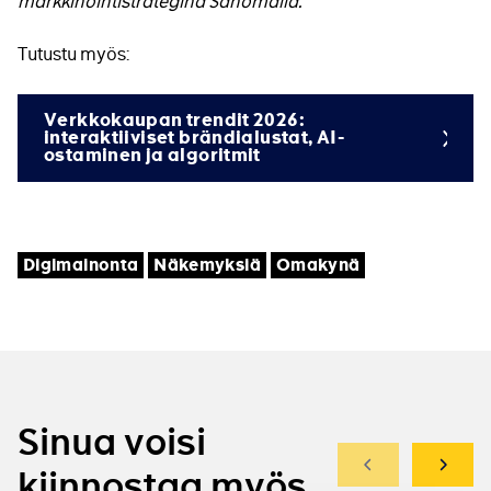
markkinointistrategina Sanomalla.
Tutustu myös:
Verkkokaupan trendit 2026:
interaktiiviset brändialustat, AI-
ostaminen ja algoritmit
Tagit
Digimainonta
Näkemyksiä
Omakynä
Sinua voisi
Edellinen
Seuraa
kiinnostaa myös