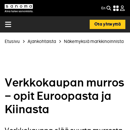
Hyppää
En
EN
pääsisältöön
Etsi
Sanoma
-
In
Ota yhteyttä
English
Open
menu
Murupolku
Etusivu
Ajankohtaista
Näkemyksiä markkinoinnista
Verkkokaupan murros
– opit Euroopasta ja
Kiinasta