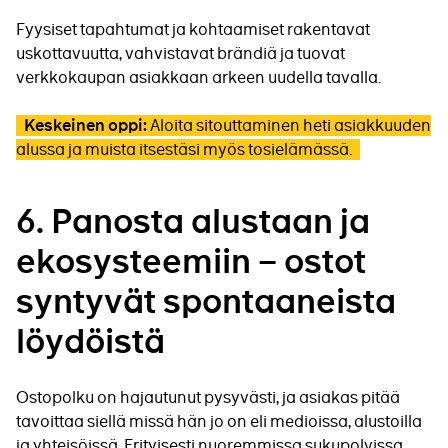
Fyysiset tapahtumat ja kohtaamiset rakentavat
uskottavuutta, vahvistavat brändiä ja tuovat
verkkokaupan asiakkaan arkeen uudella tavalla.
Aloita sitouttaminen heti asiakkuuden
Keskeinen oppi:
alussa ja muista itsestäsi myös tosielämässä.
6.
Panosta alustaan ja
ekosysteemiin – ostot
syntyvät spontaaneista
löydöistä
Ostopolku on hajautunut pysyvästi, ja asiakas pitää
tavoittaa siellä missä hän jo on eli medioissa, alustoilla
ja yhteisöissä. Erityisesti nuoremmissa sukupolvissa