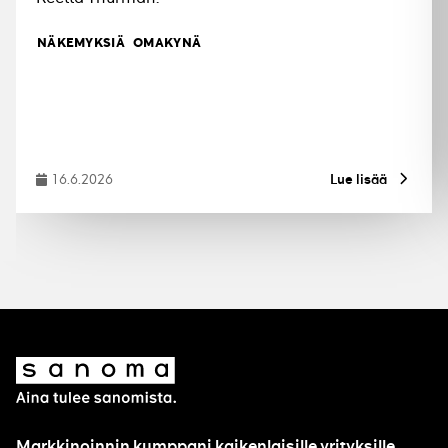
Tagit
NÄKEMYKSIÄ
OMAKYNÄ
16.6.2026
Lue lisää
Julkaistu
Sanoma
Markkinoinnin kumppani kaikenlaisille yrityksille.