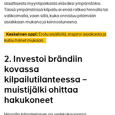
staattisesta myyntipaikasta eläväksi ympäristöksi.
Tässä ympäristössä kilpailu ei enää ratkea hinnalla tai
valikoimalla, vaan sillä, kuka onnistuu pitämään
asiakkaan mukana ja kiinnostuneena.
Erotu sisällöllä, inspiroi asiakasta ja
Keskeinen oppi:
kutsu hänet mukaan.
2.
Investoi brändiin
kovassa
kilpailutilanteessa –
muistijälki ohittaa
hakukoneet
Hinnalla kilpaileminen on verkkokaupassa