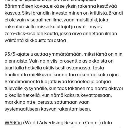
äärimmäisen kovaa, eikä se yksin rakenna kestävää
kasvua. Siksi brändiin investoiminen on kriittistä. Brändi
ei ole vain visuaalinen ilme, vaan muistijälki, joka
rakentuu siellä missä kuluttajat jo ovat – myös
zero‑click‑sisällön kautta, jossa arvo annetaan ilman
välitöntä klikkausta tai ostoa.
95/5‑ajattelu auttaa ymmärtämään, miksi tämä on niin
olennaista. Vain noin viisi prosenttia asiakkaista on
juuri tällä hetkellä aktiivisesti ostamassa. Tästä
huolimatta mielikuvaa kannattaa rakentaa koko ajan.
Brändimainonta luo jatkuvaa läsnäoloa ja pohjaa
tulevalle kysynnälle, kun taas taktinen mainonta aktivoi
oikealla hetkellä. Kun nämä kaksi tukevat toisiaan,
markkinointi ei perustu sattumaan vaan
systemaattiseen kasvun rakentamiseen.
WARCin
(World Advertising Research Center) data