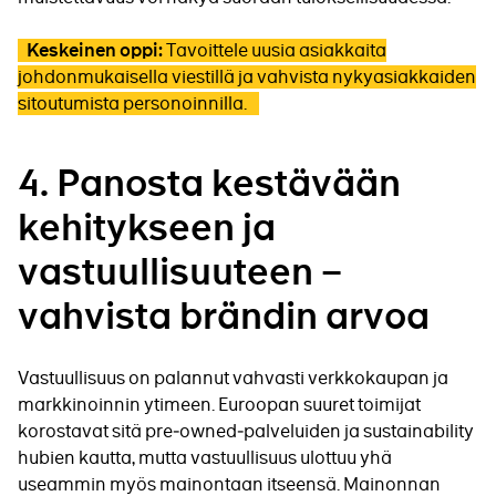
Tavoittele uusia asiakkaita
Keskeinen oppi:
johdonmukaisella viestillä ja vahvista nykyasiakkaiden
sitoutumista personoinnilla.
4. Panosta kestävään
kehitykseen ja
vastuullisuuteen –
vahvista brändin arvoa
Vastuullisuus on palannut vahvasti verkkokaupan ja
markkinoinnin ytimeen. Euroopan suuret toimijat
korostavat sitä pre‑owned‑palveluiden ja sustainability
hubien kautta, mutta vastuullisuus ulottuu yhä
useammin myös mainontaan itseensä. Mainonnan