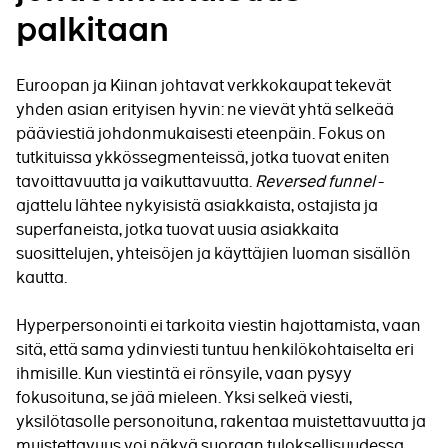
palkitaan
Euroopan ja Kiinan johtavat verkkokaupat tekevät
yhden asian erityisen hyvin: ne vievät yhtä selkeää
pääviestiä johdonmukaisesti eteenpäin. Fokus on
tutkituissa ykkössegmenteissä, jotka tuovat eniten
tavoittavuutta ja vaikuttavuutta.
Reversed funnel
-
ajattelu lähtee nykyisistä asiakkaista, ostajista ja
superfaneista, jotka tuovat uusia asiakkaita
suosittelujen, yhteisöjen ja käyttäjien luoman sisällön
kautta.
Hyperpersonointi ei tarkoita viestin hajottamista, vaan
sitä, että sama ydinviesti tuntuu henkilökohtaiselta eri
ihmisille. Kun viestintä ei rönsyile, vaan pysyy
fokusoituna, se jää mieleen. Yksi selkeä viesti,
yksilötasolle personoituna, rakentaa muistettavuutta ja
muistettavuus voi näkyä suoraan tuloksellisuudessa.