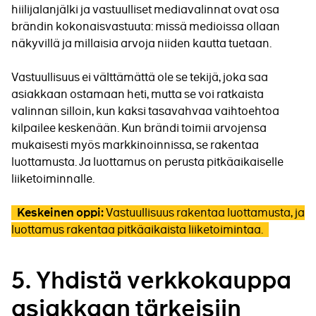
hiilijalanjälki ja vastuulliset mediavalinnat ovat osa
brändin kokonaisvastuuta: missä medioissa ollaan
näkyvillä ja millaisia arvoja niiden kautta tuetaan.
Vastuullisuus ei välttämättä ole se tekijä, joka saa
asiakkaan ostamaan heti, mutta se voi ratkaista
valinnan silloin, kun kaksi tasavahvaa vaihtoehtoa
kilpailee keskenään. Kun brändi toimii arvojensa
mukaisesti myös markkinoinnissa, se rakentaa
luottamusta. Ja luottamus on perusta pitkäaikaiselle
liiketoiminnalle.
Vastuullisuus rakentaa luottamusta, ja
Keskeinen oppi:
luottamus rakentaa pitkäaikaista liiketoimintaa.
5.
Yhdistä verkkokauppa
asiakkaan tärkeisiin