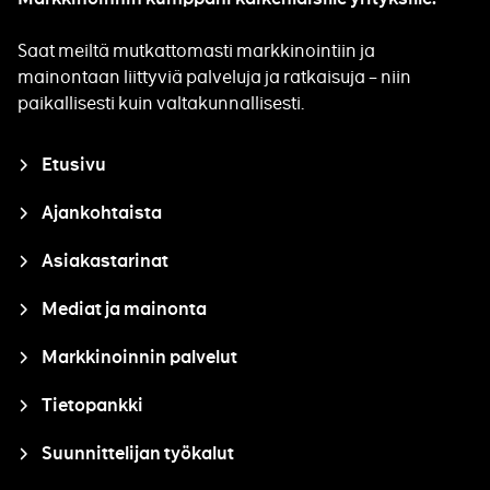
Saat meiltä mutkattomasti markkinointiin ja
mainontaan liittyviä palveluja ja ratkaisuja – niin
paikallisesti kuin valtakunnallisesti.
Closure
Etusivu
Ajankohtaista
Asiakastarinat
Mediat ja mainonta
Markkinoinnin palvelut
Tietopankki
Suunnittelijan työkalut