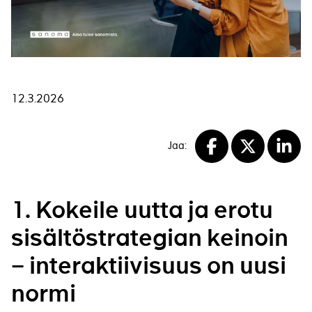
12.3.2026
Jaa:
Facebook
X
Linke
1. Kokeile uutta ja erotu
sisältöstrategian keinoin
– interaktiivisuus on uusi
normi