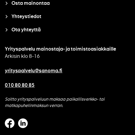
Osta mainontaa
Yhteystiedot
Ota yhteyttä
Yrityspalvelu mainostaja- ja toimistoasiakkaille
Arkisin klo 8-16
yrityspalvelu@sanoma.fi
010 80 80 85
Soitto yrityspalveluun maksaa paikallisverkko- tai
matkapuhelinmaksun verran.
Facebook
Linkedin