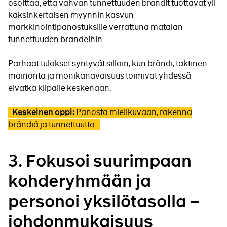
osoittaa, että vahvan tunnettuuden brändit tuottavat yli
kaksinkertaisen myynnin kasvun
markkinointipanostuksille verrattuna matalan
tunnettuuden brändeihin.
Parhaat tulokset syntyvät silloin, kun brändi, taktinen
mainonta ja monikanavaisuus toimivat yhdessä
eivätkä kilpaile keskenään.
Panosta mielikuvaan,
rakenna
Keskeinen oppi:
brändiä ja tunnettuutta.
3. Fokusoi suurimpaan
kohderyhmään ja
personoi yksilötasolla –
johdonmukaisuus