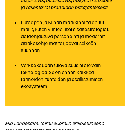
inspiroivat
,
osallistavat
,
näkyvät rohkeasti
ja
rakentavat brändiään pitkäjänteisesti
.
Euroopan ja Kiinan markkinoilta opitut
mallit, kuten viihteelliset sisältöstrategiat,
dataohjautuva personointi ja modernit
asiakasohjelmat tarjoavat selkeän
suunnan.
Verkkokaupan tulevaisuus ei ole vain
teknologiaa. Se on ennen kaikkea
tarinoiden, tunteiden ja osallistumisen
ekosysteemi.
Mia Lähdesalmi toimii eComiin erikoistuneena