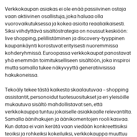
Verkkokaupan asiakas ei ole enää passiivinen ostaja
vaan aktiivinen osallistuja, joka haluaa olla
vuorovaikutuksessa ja kokea asioita reaaliaikaisesti.
Siksi viihdyttävä sisältöstrategia on noussut keskiöön:
live shopping, pelillistäminen ja discovery‑tyyppinen
kaupankäynti korostuvat erityisesti nuoremmissa
kohderyhmissä. Euroopassa verkkokaupat panostavat
yhä enemmän toimitukselliseen sisältöön, joka inspiroi
mutta samalla tukee näkyvyyttä generatiivisissa
hakukoneissa.
Tekoäly tekee tästä kaikesta skaalautuvaa – shopping
assistantit, personoidut tuotesuositukset ja eri yleisöille
mukautuva sisältö mahdollistavat sen, että
verkkokauppa tuntuu jokaiselle asiakkaalle relevantilta.
Samalla äänihakujen ja äänikomentojen rooli kasvaa.
Kun dataa ei vain kerätä vaan viedään konkreettisiksi
teoiksi ja rohkeiksi kokeiluiksi, verkkokauppa muuttuu