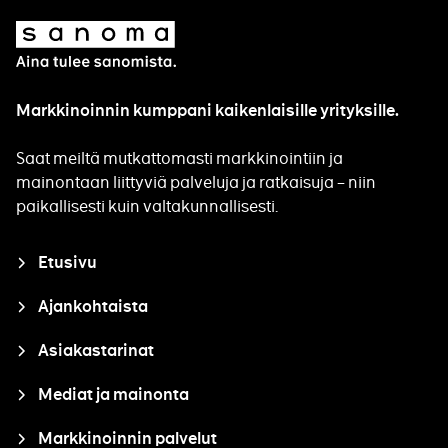
Sanoma
Markkinoinnin kumppani kaikenlaisille yrityksille.
Saat meiltä mutkattomasti markkinointiin ja
mainontaan liittyviä palveluja ja ratkaisuja – niin
paikallisesti kuin valtakunnallisesti.
Closure
Etusivu
Ajankohtaista
Asiakastarinat
Mediat ja mainonta
Markkinoinnin palvelut