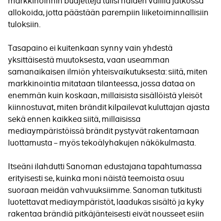
markkinoinnin budjetteja tulisi näiden välillä jatkossa
allokoida, jotta päästään parempiin liiketoiminnallisiin
tuloksiin.
Tasapaino ei kuitenkaan synny vain yhdestä
yksittäisestä muutoksesta, vaan useamman
samanaikaisen ilmiön yhteisvaikutuksesta: siitä, miten
markkinointia mitataan tilanteessa, jossa dataa on
enemmän kuin koskaan, millaisista sisällöistä yleisöt
kiinnostuvat, miten brändit kilpailevat kuluttajan ajasta
sekä ennen kaikkea siitä, millaisissa
mediaympäristöissä brändit pystyvät rakentamaan
luottamusta – myös tekoälyhakujen näkökulmasta.
Itseäni ilahdutti Sanoman edustajana tapahtumassa
erityisesti se, kuinka moni näistä teemoista osuu
suoraan meidän vahvuuksiimme. Sanoman tutkitusti
luotettavat mediaympäristöt, laadukas sisältö ja kyky
rakentaa brändiä pitkäjänteisesti eivät nousseet esiin