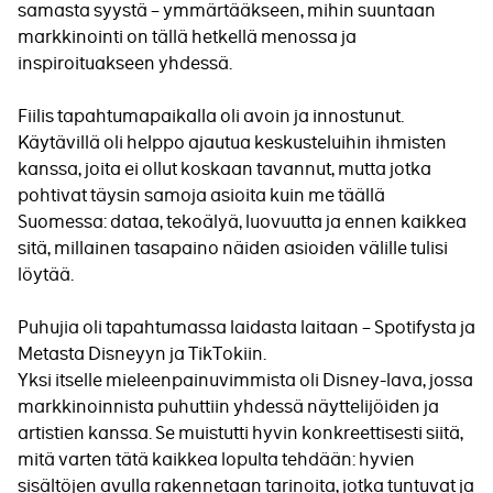
samasta syystä – ymmärtääkseen, mihin suuntaan
markkinointi on tällä hetkellä menossa ja
inspiroituakseen yhdessä.
Fiilis tapahtumapaikalla oli avoin ja innostunut.
Käytävillä oli helppo ajautua keskusteluihin ihmisten
kanssa, joita ei ollut koskaan tavannut, mutta jotka
pohtivat täysin samoja asioita kuin me täällä
Suomessa: dataa, tekoälyä, luovuutta ja ennen kaikkea
sitä, millainen tasapaino näiden asioiden välille tulisi
löytää.
Puhujia oli tapahtumassa laidasta laitaan – Spotifysta ja
Metasta Disneyyn ja TikTokiin.
Yksi itselle mieleenpainuvimmista oli Disney-lava, jossa
markkinoinnista puhuttiin yhdessä näyttelijöiden ja
artistien kanssa. Se muistutti hyvin konkreettisesti siitä,
mitä varten tätä kaikkea lopulta tehdään: hyvien
sisältöjen avulla rakennetaan tarinoita, jotka tuntuvat ja