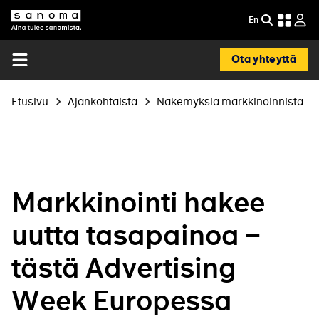
Hyppää
En
EN
pääsisältöön
Etsi
Sanoma
-
In
Ota yhteyttä
English
Open
menu
Murupolku
Etusivu
Ajankohtaista
Näkemyksiä markkinoinnista
Markkinointi hakee
uutta tasapainoa –
tästä Advertising
Week Europessa