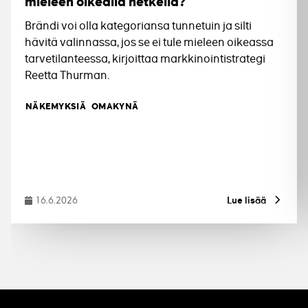
mieleen oikealla hetkellä?
Brändi voi olla kategoriansa tunnetuin ja silti
hävitä valinnassa, jos se ei tule mieleen oikeassa
tarvetilanteessa, kirjoittaa markkinointistrategi
Reetta Thurman.
Tagit
NÄKEMYKSIÄ
OMAKYNÄ
16.6.2026
Lue lisää
Julkaistu