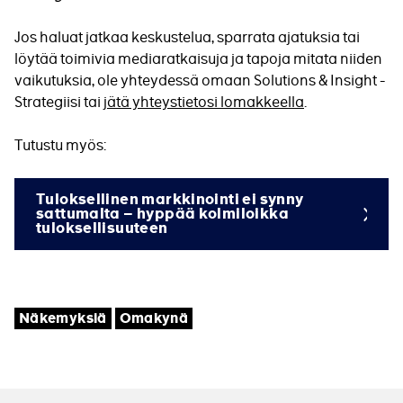
Jos haluat jatkaa keskustelua, sparrata ajatuksia tai
löytää toimivia mediaratkaisuja ja tapoja mitata niiden
vaikutuksia, ole yhteydessä omaan Solutions & Insight -
Strategiisi tai
jätä yhteystietosi lomakkeella
.
Tutustu myös:
Tuloksellinen markkinointi ei synny
sattumalta – hyppää kolmiloikka
tuloksellisuuteen
Tagit
Näkemyksiä
Omakynä