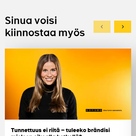
Sinua voisi
Edellinen
Seuraa
kiinnostaa myös
Tunnettuus ei riitä – tuleeko brändisi