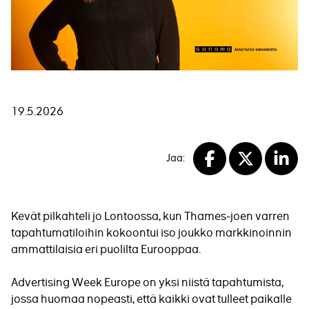
19.5.2026
Jaa:
Facebook
X
Linke
Kevät pilkahteli jo Lontoossa, kun Thames-joen varren
tapahtumatiloihin kokoontui iso joukko markkinoinnin
ammattilaisia eri puolilta Eurooppaa.
Advertising Week Europe on yksi niistä tapahtumista,
jossa huomaa nopeasti, että kaikki ovat tulleet paikalle