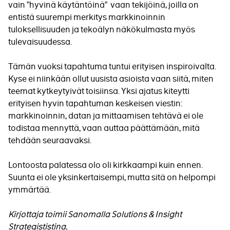
vain
hyvinä käytäntöinä
vaan tekijöinä, joilla on
”
”
entistä suurempi merkitys markkinoinnin
tuloksellisuuden ja tekoälyn näkökulmasta myös
tulevaisuudessa.
Tämän vuoksi tapahtuma tuntui erityisen inspiroivalta.
Kyse ei niinkään ollut uusista asioista vaan siitä, miten
teemat kytkeytyivät toisiinsa. Yksi ajatus kiteytti
erityisen hyvin tapahtuman keskeisen viestin:
markkinoinnin, datan ja mittaamisen tehtävä ei ole
todistaa mennyttä, vaan auttaa päättämään, mitä
tehdään seuraavaksi.
Lontoosta palatessa olo oli kirkkaampi kuin ennen.
Suunta ei ole yksinkertaisempi, mutta sitä on helpompi
ymmärtää.
Kirjottaja toimii Sanomalla Solutions & Insight
Strategististina.