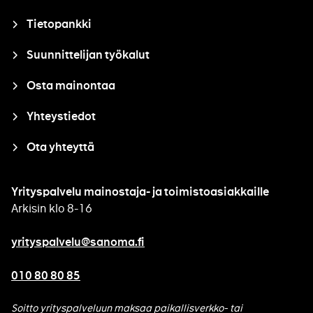
Tietopankki
Suunnittelijan työkalut
Osta mainontaa
Yhteystiedot
Ota yhteyttä
Yrityspalvelu mainostaja- ja toimistoasiakkaille
Arkisin klo 8-16
yrityspalvelu@sanoma.fi
010 80 80 85
Soitto yrityspalveluun maksaa paikallisverkko- tai