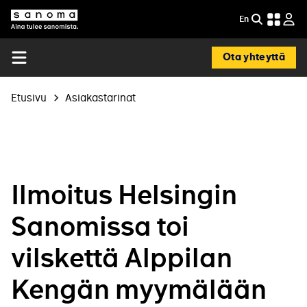
Hyppää
En
EN
pääsisältöön
Etsi
Sanoma
-
In
Ota yhteyttä
English
Open
menu
Murupolku
Etusivu
Asiakastarinat
Ilmoitus Helsingin
Sanomissa toi
vilskettä Alppilan
Kengän myymälään