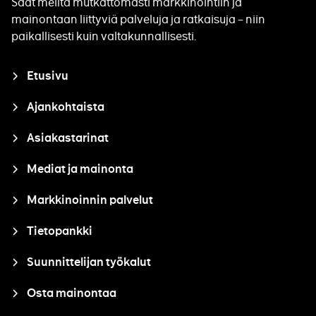
Saat meiltä mutkattomasti markkinointiin ja
mainontaan liittyviä palveluja ja ratkaisuja – niin
paikallisesti kuin valtakunnallisesti.
Closure
Etusivu
Ajankohtaista
Asiakastarinat
Mediat ja mainonta
Markkinoinnin palvelut
Tietopankki
Suunnittelijan työkalut
Osta mainontaa