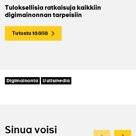
Tuloksellisia ratkaisuja kaikkiin
digimainonnan tarpeisiin
Tutustu täällä
Tagit
Digimainonta
Uutismedia
Sinua voisi