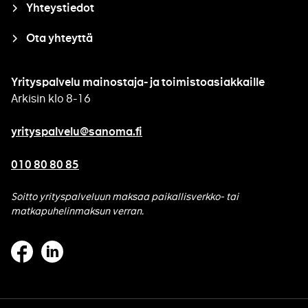
Yhteystiedot
Ota yhteyttä
Yrityspalvelu mainostaja- ja toimistoasiakkaille
Arkisin klo 8-16
yrityspalvelu@sanoma.fi
010 80 80 85
Soitto yrityspalveluun maksaa paikallisverkko- tai
matkapuhelinmaksun verran.
Facebook
Linkedin