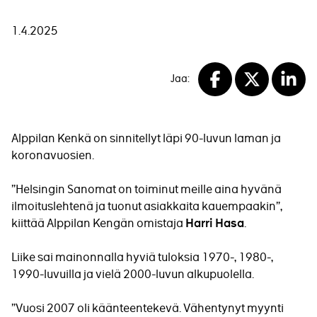
1.4.2025
Jaa:
Facebook
X
Linke
Alppilan Kenkä on sinnitellyt läpi 90-luvun laman ja
koronavuosien.
”Helsingin Sanomat on toiminut meille aina hyvänä
ilmoituslehtenä ja tuonut asiakkaita kauempaakin”,
kiittää Alppilan Kengän omistaja
.
Harri Hasa
Liike sai mainonnalla hyviä tuloksia 1970-, 1980-,
1990-luvuilla ja vielä 2000-luvun alkupuolella.
”Vuosi 2007 oli käänteentekevä. Vähentynyt myynti