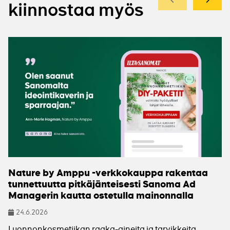
Edellinen
Seuraa
kiinnostaa myös
Nature by Amppu -verkkokauppa rakentaa
tunnettuutta pitkäjänteisesti Sanoma Ad
Managerin kautta ostetulla mainonnalla
24.6.2026
Julkaistu
Luonnonkosmetiikan raaka-aineita ja tarvikkeita