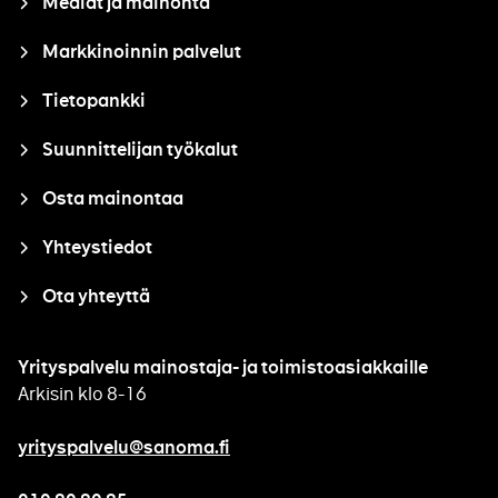
Mediat ja mainonta
Markkinoinnin palvelut
Tietopankki
Suunnittelijan työkalut
Osta mainontaa
Yhteystiedot
Ota yhteyttä
Yrityspalvelu mainostaja- ja toimistoasiakkaille
Arkisin klo 8-16
yrityspalvelu@sanoma.fi