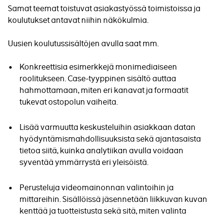
Samat teemat toistuvat asiakastyössä toimistoissa ja
koulutukset antavat niihin näkökulmia.
Uusien koulutussisältöjen avulla saat mm.
Konkreettisia esimerkkejä monimediaiseen
roolitukseen. Case-tyyppinen sisältö auttaa
hahmottamaan, miten eri kanavat ja formaatit
tukevat ostopolun vaiheita.
Lisää varmuutta keskusteluihin asiakkaan datan
hyödyntämismahdollisuuksista sekä ajantasaista
tietoa siitä, kuinka analytiikan avulla voidaan
syventää ymmärrystä eri yleisöistä.
Perusteluja videomainonnan valintoihin ja
mittareihin. Sisällöissä jäsennetään liikkuvan kuvan
kenttää ja tuotteistusta sekä sitä, miten valinta