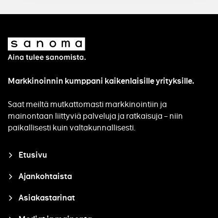
Sanoma
Markkinoinnin kumppani kaikenlaisille yrityksille.
Saat meiltä mutkattomasti markkinointiin ja
mainontaan liittyviä palveluja ja ratkaisuja – niin
paikallisesti kuin valtakunnallisesti.
Closure
Etusivu
Ajankohtaista
Asiakastarinat