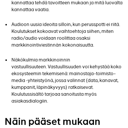
kannattaa tehdä tavoitteen mukaan ja mitä luovalta
kannattaa vaatia.
Audioon uusia ideoita silloin, kun perusspotti ei riitä.
Koulutukset kokoavat vaihtoehtoja siihen, miten
radio/audio voidaan roolittaa osaksi
markkinointiviestinnän kokonaisuutta.
Näkökulmia markkinoinnin
vastuullisuuteen. Vastuullisuuden voi kehystää koko
ekosysteemin tekemisenä: mainostaja–toimisto–
media -yhteistyönä, jossa valinnat (data, kanavat,
kumppanit, läpinäkyvyys) ratkaisevat.
Koulutussisältö tarjoaa sanoitusta myös
asiakasdialogiin.
Näin pääset mukaan