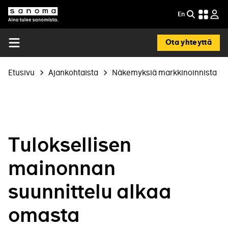
Hyppää
En
EN
pääsisältöön
Etsi
Sanoma
-
In
Ota yhteyttä
English
Open
menu
Murupolku
Etusivu
Ajankohtaista
Näkemyksiä markkinoinnista
Tuloksellisen
mainonnan
suunnittelu alkaa
omasta