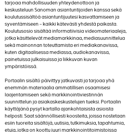
tarjoaa mahdollisuuden yhteydenottoon ja
keskusteluun Sanoman asiantuntijoiden kanssa sekä
koulutussisältöä asiantuntijuutesi kasvattamiseen ja
syventämiseen – kaikki kätevästi yhdestä paikasta.
Koulutusosio sisältää informatiivisia videomateriaaleja,
jotka käsittelevät mediamarkkinaa, mediasuunnittelua
sekä mainonnan toteuttamista eri mediakanavissa,
kuten digitaalisessa mediassa, audiokanavissa,
painetuissa julkaisuissa ja liikkuvan kuvan
ympäristöissä.
Portaalin sisältö päivittyy jatkuvasti ja tarjoaa yhä
enemmän materiaalia ammatillisen osaamisesi
laajentamiseen sekä markkinointiviestinnän
suunnittelun ja asiakaskeskustelujen tueksi. Portaalin
käyttäjänä pysyt kartalla ajankohtaisista asioista
helposti. Saat säännöllisesti koosteita, joissa nostetaan
esiin tuoreita sisältöjä, uutisia, tutkimuksia, tapahtumia,
etuja, jotka on koottu juuri markkinointitoimistoissa